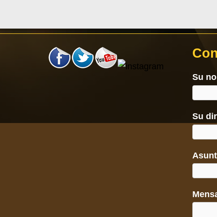
Con
Su n
Su di
Asun
Mens