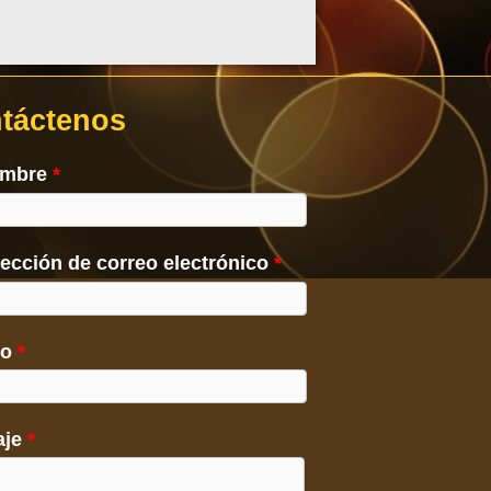
táctenos
ombre
*
rección de correo electrónico
*
to
*
aje
*