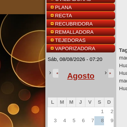
PLANA
RECTA
RECUBRIDORA
REMALLADORA
TEJEDORAS
VAPORIZADORA
Ta
maq
Sáb, 08/08/2026 - 07:21
Hua
Hua
«
»
Agosto
maq
Hua
L
M
M
J
V
S
D
1
2
3
4
5
6
7
8
9