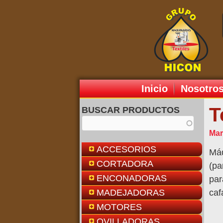
Inicio
Nosotro
T
BUSCAR PRODUCTOS
Mar
ACCESORIOS
Máq
CORTADORA
(pa
ENCONADORAS
par
MADEJADORAS
caf
MOTORES
OVILLADORAS