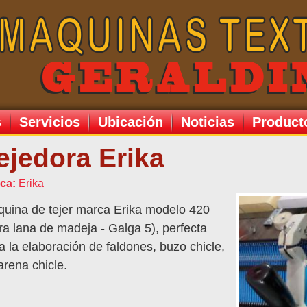
s
Servicios
Ubicación
Noticias
Product
ejedora Erika
ca:
Erika
uina de tejer marca Erika modelo 420
ra lana de madeja - Galga 5), perfecta
a la elaboración de faldones, buzo chicle,
arena chicle.